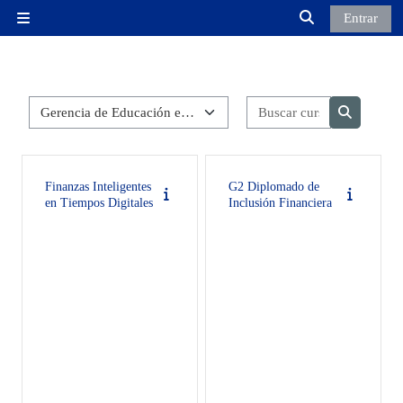
Salta al contenido principal
Entrar
Panel lateral
Selector de búsq
Categorías
Buscar curso
Buscar cu
Finanzas Inteligentes
G2 Diplomado de
en Tiempos Digitales
Inclusión Financiera