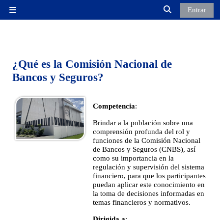
Salta al contenido principal
Entrar
Panel lateral
Selector de búsq
¿Qué es la Comisión Nacional de
Bancos y Seguros?
Competencia
:
Brindar a la población sobre una
comprensión profunda del rol y
funciones de la Comisión Nacional
de Bancos y Seguros (CNBS), así
como su importancia en la
regulación y supervisión del sistema
financiero, para que los participantes
puedan aplicar este conocimiento en
la toma de decisiones informadas en
temas financieros y normativos.
Dirigida a
: