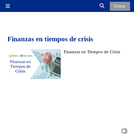
Salta al contenido principal
Entrar
Panel lateral
Selector de búsq
Finanzas en tiempos de crisis
Finanzas en Tiempos de Crisis
Abrir 