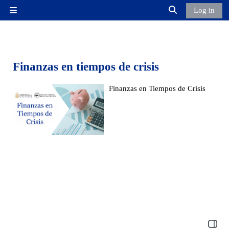
Skip to main content
Log in
Side panel
Toggle search inp
Finanzas en tiempos de crisis
Finanzas en Tiempos de Crisis
Open b