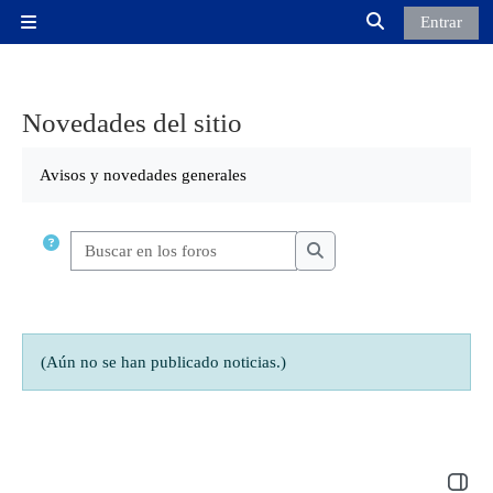
Salta al contenido principal
Entrar
Panel lateral
Selector de búsq
Novedades del sitio
Avisos y novedades generales
Buscar en los foros
Buscar en los foros
(Aún no se han publicado noticias.)
Abrir 