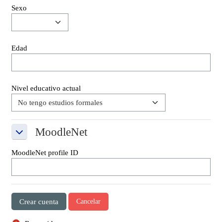
Sexo
Edad
Nivel educativo actual
MoodleNet
MoodleNet
MoodleNet
MoodleNet profile ID